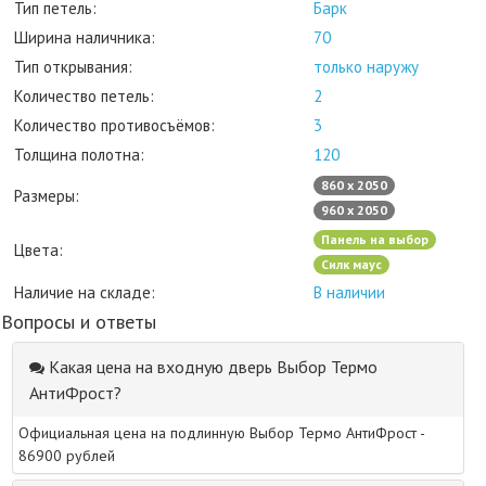
Тип петель:
Барк
Ширина наличника:
70
Тип открывания:
только наружу
Количество петель:
2
Количество противосъёмов:
3
Толщина полотна:
120
860 х 2050
Размеры:
960 х 2050
Панель на выбор
Цвета:
Силк маус
Наличие на складе:
В наличии
Вопросы и ответы
Какая цена на входную дверь Выбор Термо
АнтиФрост?
Официальная цена на подлинную Выбор Термо АнтиФрост -
86900 рублей