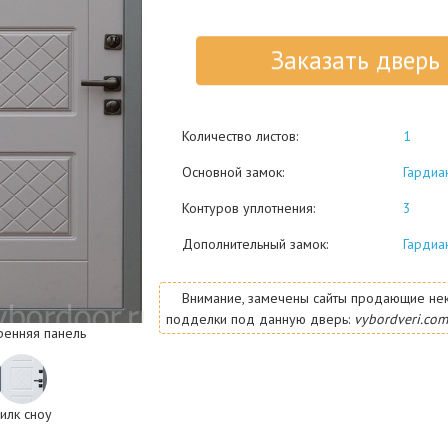
Заказать дверь
Количество листов:
1
Основной замок:
Гардиа
Контуров уплотнения:
3
Дополнительный замок:
Гардиа
Внимание, замечены сайты продающие не
подделки под данную дверь:
vybordveri.com
ренняя панель
илк сноу