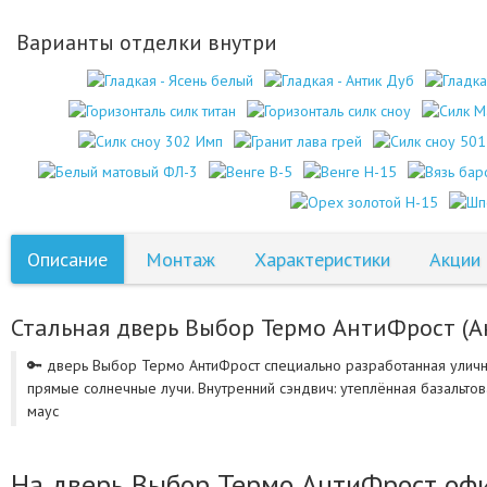
Варианты отделки внутри
Описание
Монтаж
Характеристики
Акции
Стальная дверь Выбор Термо АнтиФрост (Ан
🔑 дверь Выбор Термо АнтиФрост специально разработанная уличн
прямые солнечные лучи. Внутренний сэндвич: утеплённая базальтовая
маус
На дверь Выбор Термо АнтиФрост офи