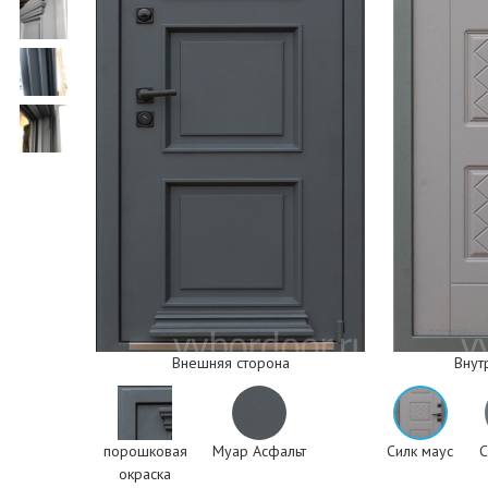
Внешняя сторона
Внут
порошковая
Муар Асфальт
Силк маус
С
окраска