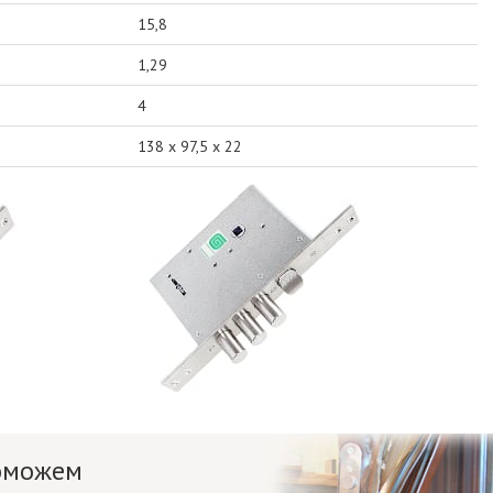
15,8
1,29
4
138 х 97,5 х 22
поможем