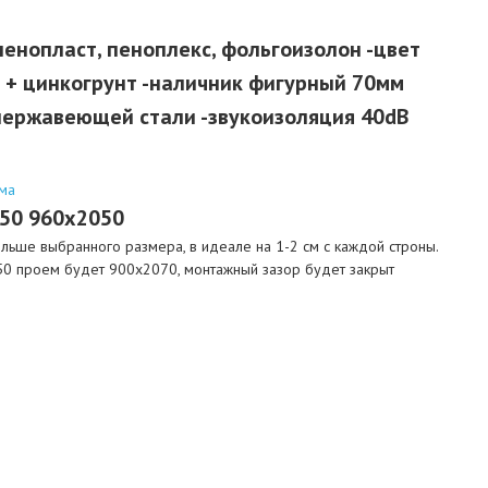
пенопласт, пеноплекс, фольгоизолон -цвет
 + цинкогрунт -наличник фигурный 70мм
нержавеющей стали -звукоизоляция 40dB
ма
050 960х2050
ьше выбранного размера, в идеале на 1-2 см с каждой строны.
0 проем будет 900х2070, монтажный зазор будет закрыт