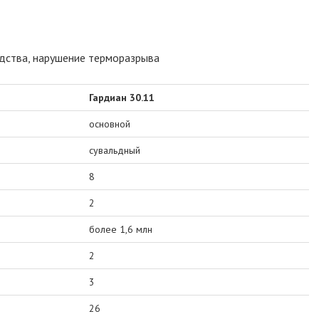
одства, нарушение терморазрыва
Гардиан 30.11
основной
сувальдный
8
2
более 1,6 млн
2
3
26