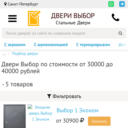
Санкт-Петербург
ДВЕРИ ВЫБОР
Стальные Двери
С зеркалом
С шумоизоляцией
С терморазрывом
Для 
...
Подбор двери
Двери Выбор по стоимости от 30000 до
40000 рублей
-
5
товаров
Фильтровать
Выбор 1 Эконом
от
30900
Заказать