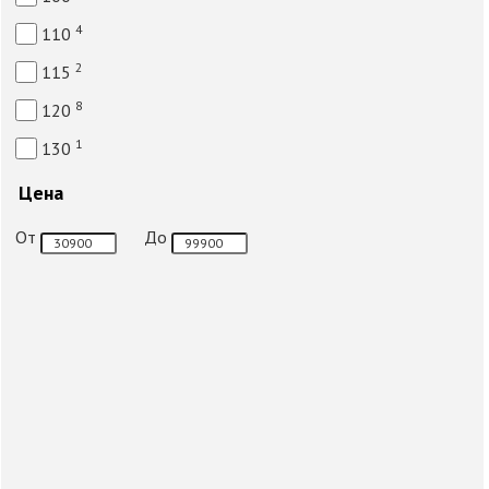
4
110
2
115
8
120
1
130
Цена
От
До