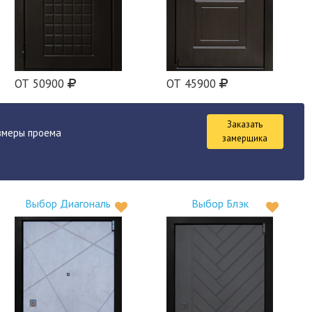
ОТ 50900
ОТ 45900
Заказать
змеры проема
замерщика
Выбор Диагональ
Выбор Блэк