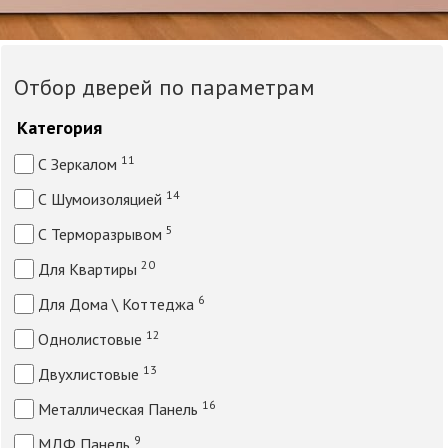
Отбор дверей по параметрам
Категория
11
С Зеркалом
14
С Шумоизоляцией
5
С Терморазрывом
20
Для Квартиры
6
Для Дома \ Коттеджа
12
Однолистовые
13
Двухлистовые
16
Металлическая Панель
9
МДФ Панель