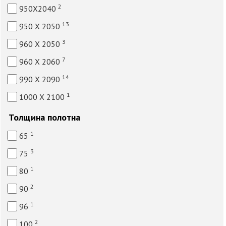
2
950Х2040
13
950 Х 2050
3
960 Х 2050
7
960 Х 2060
14
990 Х 2090
1
1000 Х 2100
Толщина полотна
1
65
3
75
1
80
2
90
1
96
2
100