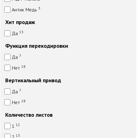
3
Антик Медь
Хит продаж
13
Да
Функция перекодировки
7
Да
18
Нет
Вертикальный привод
7
Да
18
Нет
Количество листов
12
1
13
2