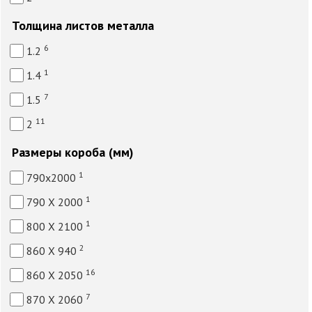
Толщина листов металла
6
1.2
1
1.4
7
1.5
11
2
Размеры короба (мм)
1
790x2000
1
790 Х 2000
1
800 Х 2100
2
860 Х 940
16
860 Х 2050
7
870 Х 2060