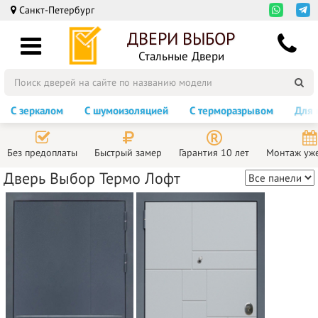
Санкт-Петербург
ДВЕРИ ВЫБОР
Стальные Двери
С зеркалом
С шумоизоляцией
С терморазрывом
Для 
Без предоплаты
Быстрый замер
Гарантия 10 лет
Монтаж уже
Дверь Выбор Термо Лофт