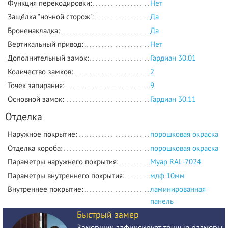
Функция перекодировки:
Нет
Защёлка "ночной сторож":
Да
Броненакладка:
Да
Вертикальный привод:
Нет
Дополнительный замок:
Гардиан 30.01
Количество замков:
2
Точек запирания:
9
Основной замок:
Гардиан 30.11
Отделка
Наружное покрытие:
порошковая окраска
Отделка короба:
порошковая окраска
Параметры наружнего покрытия:
Муар RAL-7024
Параметры внутреннего покрытия:
мдф 10мм
Внутреннее покрытие:
ламинированная
панель
Быстрый замер
Замерщик зафиксирует точные размеры