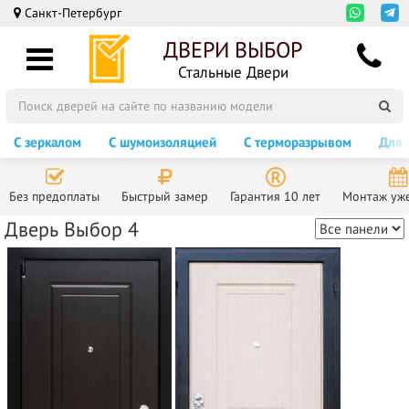
Санкт-Петербург
ДВЕРИ ВЫБОР
Стальные Двери
С зеркалом
С шумоизоляцией
С терморазрывом
Для 
Без предоплаты
Быстрый замер
Гарантия 10 лет
Монтаж уже
Дверь Выбор 4