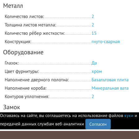
Металл
Количество листов:
2
Толщина листов металла:
2
Количество рёбер жесткости:
15
Конструкция:
гнуто-сварная
Оборудование
Глазок:
Да
Цвет фурнитуры:
хром
Наполнение дверного полотна:
Базальтовая плита
Наполнение короба:
Минеральная вата
Контуров уплотнения:
2
Замок
Оставаясь на сайте, вы соглашаетесь на использование файлов
куки
и
Количество замков:
2
передачей данных службам веб-аналитики
Согласен
Точек запирания:
13
Основной замок:
Гардиан 25.14