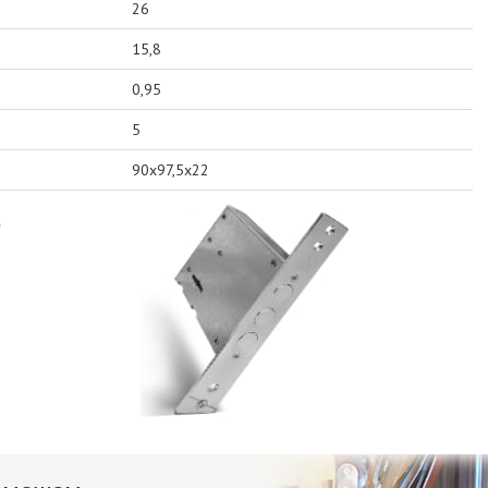
26
15,8
0,95
5
90х97,5х22