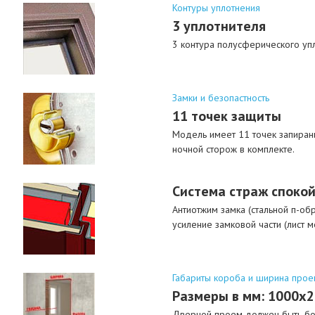
Контуры уплотнения
3 уплотнителя
3 контура полусферического упл
Замки и безопастность
11 точек защиты
Модель имеет 11 точек запирани
ночной сторож в комплекте.
Система страж спокой
Антиотжим замка (стальной п-об
усиление замковой части (лист м
Габариты короба и ширина прое
Размеры в мм: 1000х
Дверной проем должен быть бол