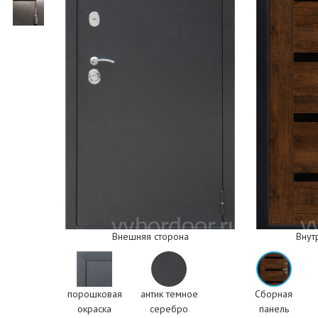
Внешняя сторона
Внут
порошковая
антик темное
Сборная
окраска
серебро
панель