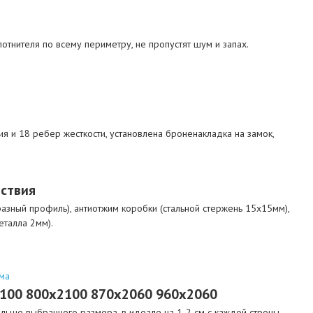
отнителя по всему периметру, не пропустят шум и запах.
я и 18 ребер жесткости, установлена броненакладка на замок,
ствия
разный профиль), антиотжим коробки (стальной стержень 15х15мм),
еталла 2мм).
ма
2100 800х2100 870х2060 960х2060
ьше выбранного размера, в идеале на 1-2 см с каждой строны.