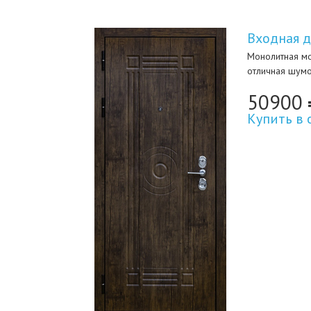
Входная д
Монолитная мо
отличная шумо
50900
Купить в 