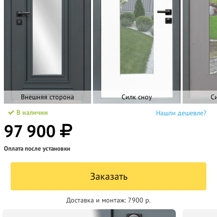
Внешняя сторона
Силк сноу
С
В наличии
Нашли дешевле?
97 900
Оплата после установки
Заказать
Доставка и монтаж:
7900 р.