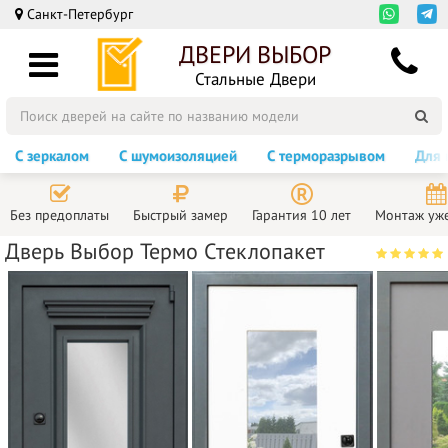
Санкт-Петербург
ДВЕРИ ВЫБОР
Стальные Двери
С зеркалом
С шумоизоляцией
С терморазрывом
Для 
Без предоплаты
Быстрый замер
Гарантия 10 лет
Монтаж уже
Дверь Выбор Термо Стеклопакет